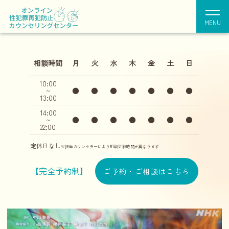
2026
「気づき」を育て、
【メディア出演】テレビ朝日「大下容子ワイド！スクランブル」に出演しました
08/05
MENU
『可能性』を拓く場所
臨床心理士、公認心理師が運営する
性犯罪・性加害再犯防止を専門とした
相談時間
月
火
水
木
金
土
日
オンラインカウンセリングルーム
10:00
~
●
●
●
●
●
●
●
13:00
14:00
~
●
●
●
●
●
●
●
22:00
定休日なし
※担当カウンセラーにより相談可能時間が異なります
【完全予約制】
ご予約・ご相談はこちら