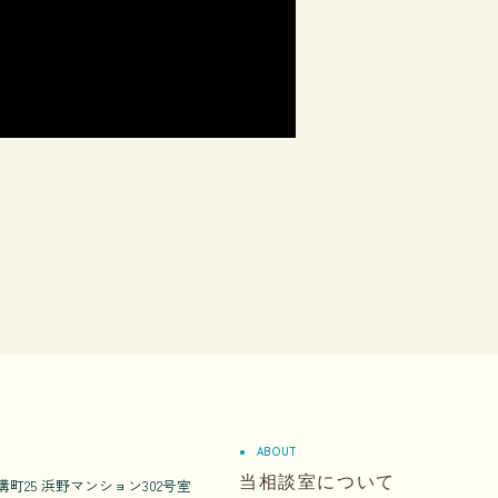
ABOUT
当相談室について
町25 浜野マンション302号室