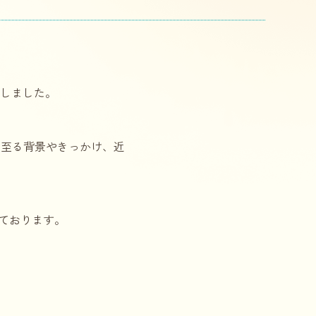
たしました。
に至る背景やきっかけ、近
ております。