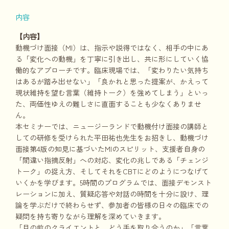
内容
【内容】
動機づけ面接（MI）は、指示や説得ではなく、相手の中にあ
る「変化への動機」を丁寧に引き出し、共に形にしていく協
働的なアプローチです。臨床現場では、「変わりたい気持ち
はあるが踏み出せない」「良かれと思った提案が、かえって
現状維持を望む言葉（維持トーク）を強めてしまう」といっ
た、両価性ゆえの難しさに直面することも少なくありませ
ん。
本セミナーでは、ニュージーランドで動機付け面接の講師と
しての研修を受けられた平田祐也先生をお招きし、動機づけ
面接第4版の知見に基づいたMIのスピリット、支援者自身の
「間違い指摘反射」への対応、変化の兆しである「チェンジ
トーク」の捉え方、そしてそれをCBTにどのようにつなげて
いくかを学びます。5時間のプログラムでは、面接デモンスト
レーションに加え、質疑応答や対話の時間を十分に設け、理
論を学ぶだけで終わらせず、参加者の皆様の日々の臨床での
疑問を持ち寄りながら理解を深めていきます。
「目の前のクライエントと、どう手を取り合うのか」「言葉