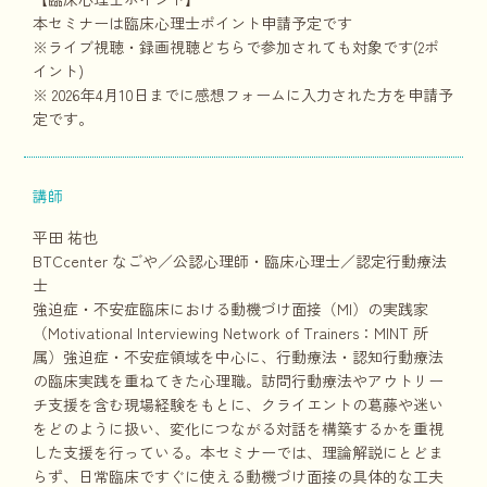
本セミナーは臨床心理士ポイント申請予定です
※ライブ視聴・録画視聴どちらで参加されても対象です(2ポ
イント)
※ 2026年4月10日までに感想フォームに入力された方を申請予
定です。
講師
平田 祐也
BTCcenter なごや／公認心理師・臨床心理士／認定行動療法
士
強迫症・不安症臨床における動機づけ面接（MI）の実践家
（Motivational Interviewing Network of Trainers：MINT 所
属）強迫症・不安症領域を中心に、行動療法・認知行動療法
の臨床実践を重ねてきた心理職。訪問行動療法やアウトリー
チ支援を含む現場経験をもとに、クライエントの葛藤や迷い
をどのように扱い、変化につながる対話を構築するかを重視
した支援を行っている。本セミナーでは、理論解説にとどま
らず、日常臨床ですぐに使える動機づけ面接の具体的な工夫