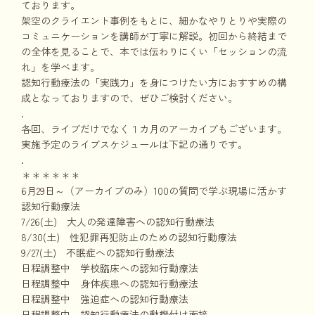
ております。
架空のクライエント事例をもとに、細かなやりとりや実際の
コミュニケーションを講師が丁寧に解説。初回から終結まで
の全体を見ることで、本では伝わりにくい「セッションの流
れ」を学べます。
認知行動療法の「実践力」を身につけたい方におすすめの構
成となっておりますので、ぜひご検討ください。
.
各回、ライブだけでなく１カ月のアーカイブもございます。
実施予定のライブスケジュールは下記の通りです。
.
＊＊＊＊＊＊
6月29日～（アーカイブのみ）100の質問で学ぶ現場に活かす
認知行動療法
7/26(土) 大人の発達障害への認知行動療法
8/30(土) 性犯罪再犯防止のための認知行動療法
9/27(土) 不眠症への認知行動療法
日程調整中 学校臨床への認知行動療法
日程調整中 身体疾患への認知行動療法
日程調整中 強迫症への認知行動療法
日程調整中 認知行動療法の動機付け面接