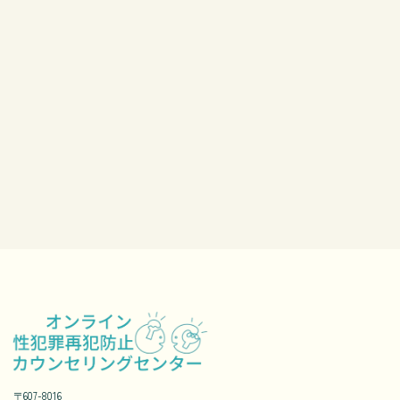
〒607-8016