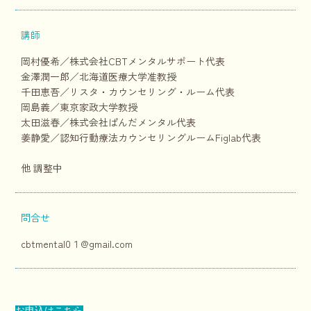
講師
岡村優希／株式会社CBTメンタルサポート代表
金澤潤一郎／北海道医療大学准教授
千田恵吾／リスタ・カウンセリング・ルーム代表
岡島義／東京家政大学教授
太田滋春／株式会社ぱんだメンタル代表
姜静愛／認知行動療法カウンセリングルームFiglab代表
他 調整中
問合せ
cbtmental0１@gmail.com
お申込はこちら