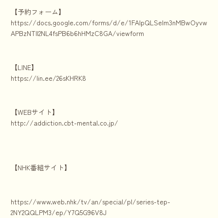
【予約フォーム】
https://docs.google.com/forms/d/e/1FAIpQLSelm3nMBwOyvwnkhr
APBzNTll2NL4fsPB6b6hHMzC8GA/viewform
【LINE】
https://lin.ee/26sKHRK8
【WEBサイト】
http://addiction.cbt-mental.co.jp/
【NHK番組サイト】
https://www.web.nhk/tv/an/special/pl/series-tep-
2NY2QQLPM3/ep/Y7Q5G96V8J