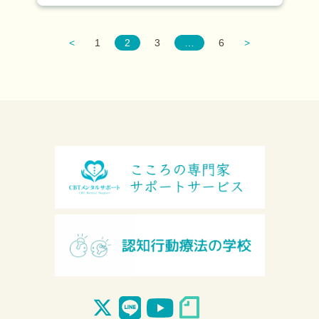
<
1
2
3
…
6
>