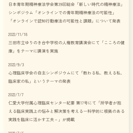
日本青年期精神療法学会第39回総会「新しい時代の精神療法」
シンポジウム「オンラインでの青年期精神療法の可能性」
「オンラインで認知行動療法の可能性と課題」について発表
2022/11/18
三田市立ゆりのき台中学校の人権教育講演会にて「こころの健
康」をテーマに講演を実施
2022/9/3
心理臨床学会の自主シンポジウムにて「教わる私、教える私、
臨床家の私」というテーマの発表
2022/7/7
仁愛大学付属心理臨床センター紀要 第17号にて「所学者が抱
える臨床実践上の悩みと解決策を考えるー科学的に根拠のある
実践を臨床に活かす工夫－」が掲載
2022/7/6