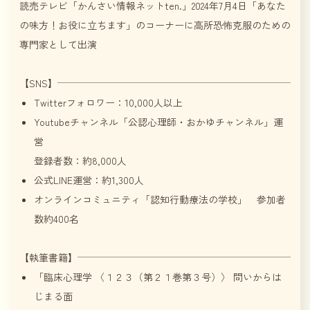
読売テレビ「かんさい情報ネットten.」2024年7月4日「あなた
の味方！お役に立ちます」のコーナーに高所恐怖克服のための
専門家として出演
【SNS】
Twitterフォロワー：10,000人以上
Youtubeチャンネル「公認心理師・おかゆチャンネル」運
営
登録者数：約8,000人
公式LINE運営：約1,300人
オンラインコミュニティ「認知行動療法の学校」 参加者
数約400名
【執筆書籍】
「臨床心理学 〈１２３（第２１巻第３号）〉 問いからは
じまる面