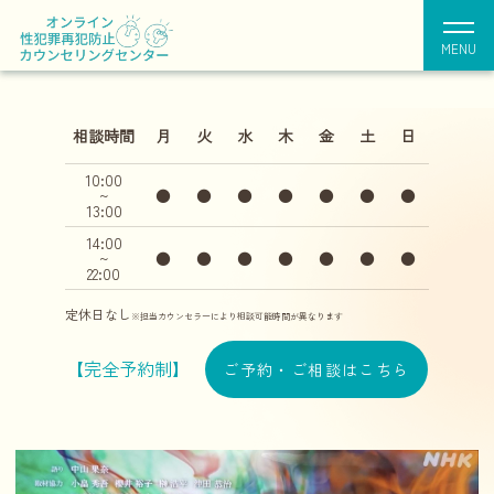
2026
「気づき」を育て、
【メディア出演】テレビ朝日「大下容子ワイド！スクランブル」に出演しました
08/05
MENU
『可能性』を拓く場所
臨床心理士、公認心理師が運営する
性犯罪・性加害再犯防止を専門とした
相談時間
月
火
水
木
金
土
日
オンラインカウンセリングルーム
10:00
~
●
●
●
●
●
●
●
13:00
14:00
~
●
●
●
●
●
●
●
22:00
定休日なし
※担当カウンセラーにより相談可能時間が異なります
【完全予約制】
ご予約・ご相談はこちら