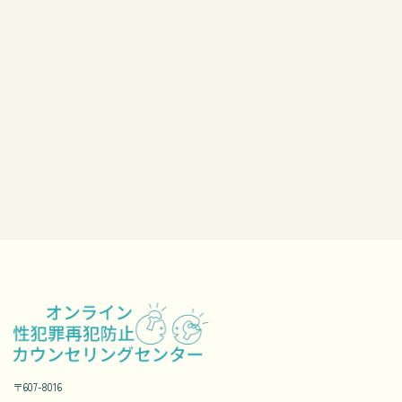
〒607-8016