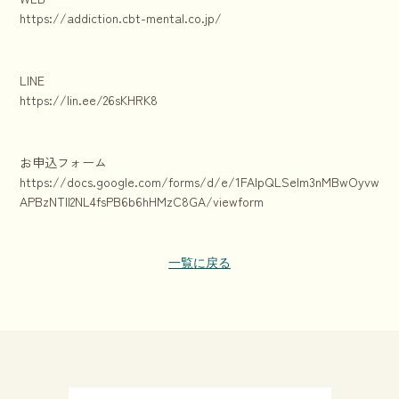
https://addiction.cbt-mental.co.jp/
LINE
https://lin.ee/26sKHRK8
お申込フォーム
https://docs.google.com/forms/d/e/1FAIpQLSelm3nMBwOyvwnkhr
APBzNTll2NL4fsPB6b6hHMzC8GA/viewform
一覧に戻る