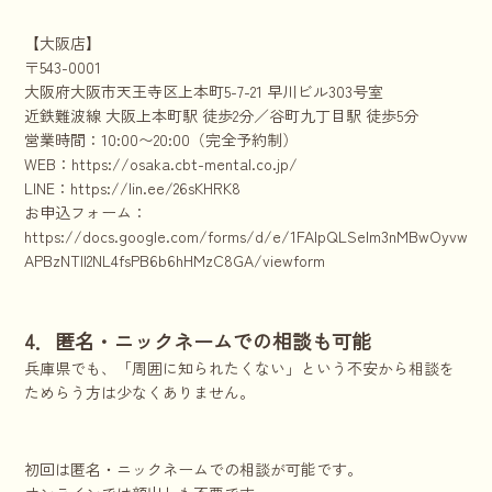
【大阪店】
〒543-0001
大阪府大阪市天王寺区上本町5-7-21 早川ビル303号室
近鉄難波線 大阪上本町駅 徒歩2分／谷町九丁目駅 徒歩5分
営業時間：10:00〜20:00（完全予約制）
WEB：
https://osaka.cbt-mental.co.jp/
LINE：
https://lin.ee/26sKHRK8
お申込フォーム：
https://docs.google.com/forms/d/e/1FAIpQLSelm3nMBwOyvwnkhr
APBzNTll2NL4fsPB6b6hHMzC8GA/viewform
4．匿名・ニックネームでの相談も可能
兵庫県でも、「周囲に知られたくない」という不安から相談を
ためらう方は少なくありません。
初回は匿名・ニックネームでの相談が可能です。