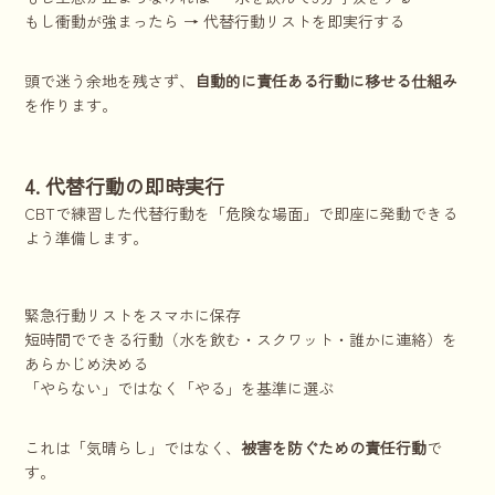
もし衝動が強まったら → 代替行動リストを即実行する
頭で迷う余地を残さず、
自動的に責任ある行動に移せる仕組み
を作ります。
4. 代替行動の即時実行
CBTで練習した代替行動を「危険な場面」で即座に発動できる
よう準備します。
緊急行動リストをスマホに保存
短時間でできる行動（水を飲む・スクワット・誰かに連絡）を
あらかじめ決める
「やらない」ではなく「やる」を基準に選ぶ
これは「気晴らし」ではなく、
被害を防ぐための責任行動
で
す。