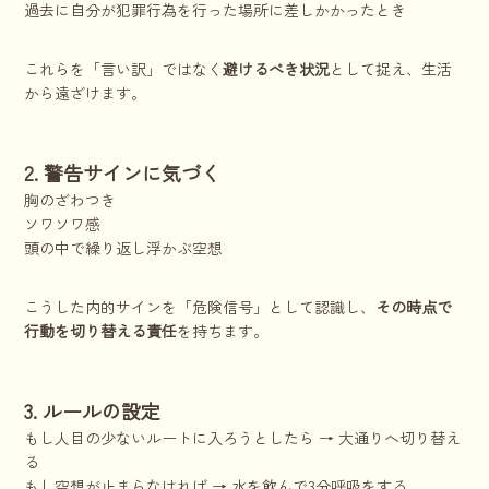
過去に自分が犯罪行為を行った場所に差しかかったとき
これらを「言い訳」ではなく
避けるべき状況
として捉え、生活
から遠ざけます。
2. 警告サインに気づく
胸のざわつき
ソワソワ感
頭の中で繰り返し浮かぶ空想
こうした内的サインを「危険信号」として認識し、
その時点で
行動を切り替える責任
を持ちます。
3. ルールの設定
もし人目の少ないルートに入ろうとしたら → 大通りへ切り替え
る
もし空想が止まらなければ → 水を飲んで3分呼吸をする