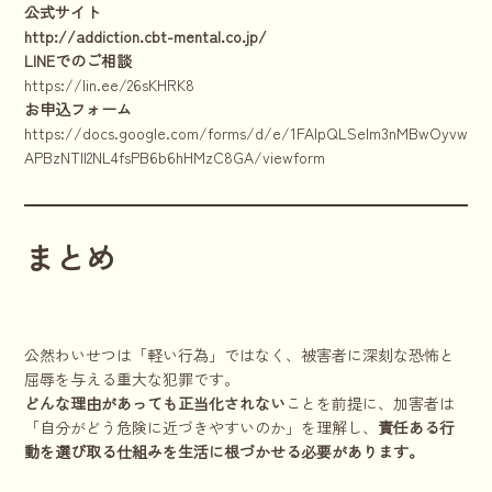
公式サイト
http://addiction.cbt-mental.co.jp/
LINEでのご相談
https://lin.ee/26sKHRK8
お申込フォーム
https://docs.google.com/forms/d/e/1FAIpQLSelm3nMBwOyvwnkhr
APBzNTll2NL4fsPB6b6hHMzC8GA/viewform
まとめ
公然わいせつは「軽い行為」ではなく、被害者に深刻な恐怖と
屈辱を与える重大な犯罪です。
どんな理由があっても正当化されない
ことを前提に、加害者は
「自分がどう危険に近づきやすいのか」を理解し、
責任ある行
動を選び取る仕組みを生活に根づかせる必要があります。