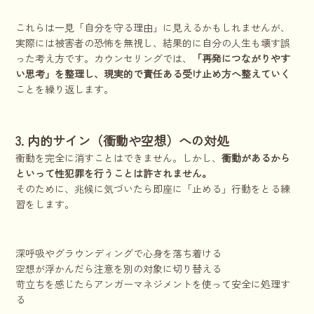
これらは一見「自分を守る理由」に見えるかもしれませんが、
実際には被害者の恐怖を無視し、結果的に自分の人生も壊す誤
った考え方です。カウンセリングでは、
「再発につながりやす
い思考」を整理し、現実的で責任ある受け止め方へ整えていく
ことを繰り返します。
3. 内的サイン（衝動や空想）への対処
衝動を完全に消すことはできません。しかし、
衝動があるから
といって性犯罪を行うことは許されません。
そのために、兆候に気づいたら即座に「止める」行動をとる練
習をします。
深呼吸やグラウンディングで心身を落ち着ける
空想が浮かんだら注意を別の対象に切り替える
苛立ちを感じたらアンガーマネジメントを使って安全に処理す
る