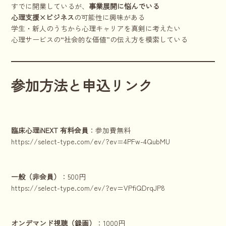
すでに開業しているが、
事業展開に悩んでいる
心理支援×ビジネス
の可能性に興味がある
学生・新人のうちから心理キャリアを真剣に考えたい
心理サービスの“社会的な価値”の伝え方を模索している
参加方法と申込リンク
臨床心理iNEXT 有料会員
：参加費無料
https://select-type.com/ev/?ev=4PFw-4QubMU
一般（非会員）
：500円
https://select-type.com/ev/?ev=VPfiQDrqJP8
オンデマンド視聴（録画）
：1000円