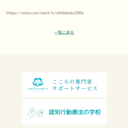
https://note.com/inext/n/n4fddeebc036e
一覧に戻る