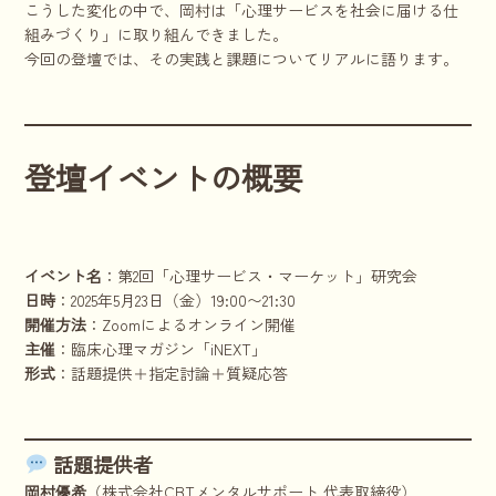
こうした変化の中で、岡村は「心理サービスを社会に届ける仕
組みづくり」に取り組んできました。
今回の登壇では、その実践と課題についてリアルに語ります。
登壇イベントの概要
イベント名
：第2回「心理サービス・マーケット」研究会
日時
：2025年5月23日（金）19:00〜21:30
開催方法
：Zoomによるオンライン開催
主催
：臨床心理マガジン「iNEXT」
形式
：話題提供＋指定討論＋質疑応答
話題提供者
岡村優希
（株式会社CBTメンタルサポート 代表取締役）